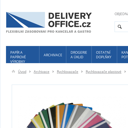
OBJEDN
PAPÍR A
DROGERIE
OSTATNÍ
KAN
ARCHIVACE
PAPÍROVÉ
A ÚKLID
DOPLŇKY
POT
VÝROBKY
Úvod
Archivace
Rychlovazače
Rychlovazače plastové