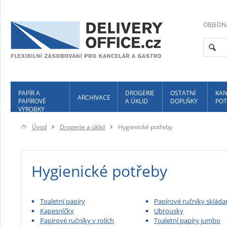
OBJEDN
PAPÍR A
DROGERIE
OSTATNÍ
KAN
ARCHIVACE
PAPÍROVÉ
A ÚKLID
DOPLŇKY
POT
VÝROBKY
Úvod
Drogerie a úklid
Hygienické potřeby
Hygienické potřeby
Toaletní papíry
Papírové ručníky skláda
Kapesníčky
Ubrousky
Papírové ručníky v rolích
Toaletní papíry jumbo