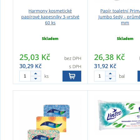
Harmony kosmetické
Papír toaletní Prim
papírové kapesníky 3-vrstvé
Jumbo šedý - prům
60 ks
mm
Skladem
Skladem
25,03 Kč
26,38 Kč
bez DPH
30,29 Kč
31,92 Kč
s DPH
ks
bal