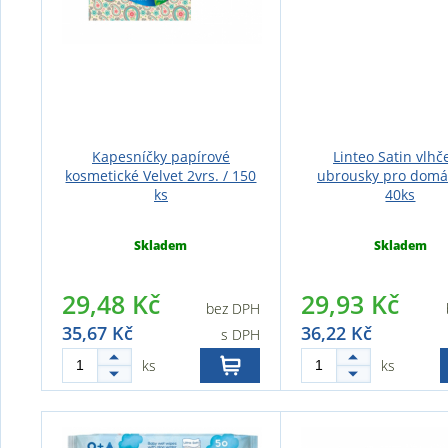
Kapesníčky papírové
Linteo Satin vlhč
kosmetické Velvet 2vrs. / 150
ubrousky pro domá
ks
40ks
Skladem
Skladem
29,48 Kč
29,93 Kč
bez DPH
35,67 Kč
36,22 Kč
s DPH
ks
ks