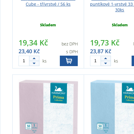
Cube - třívrstvé / 56 ks
puntíkové 1-vrstvé 33
30ks
Skladem
Skladem
19,34 Kč
19,73 Kč
bez DPH
23,40 Kč
23,87 Kč
s DPH
ks
ks