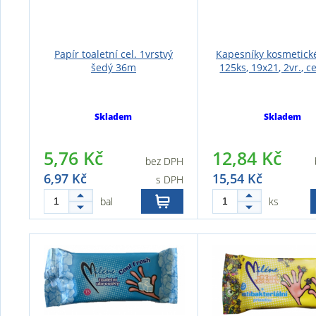
Papír toaletní cel. 1vrstvý
Kapesníky kosmetick
šedý 36m
125ks, 19x21, 2vr., cel
Skladem
Skladem
5,76 Kč
12,84 Kč
bez DPH
6,97 Kč
15,54 Kč
s DPH
bal
ks