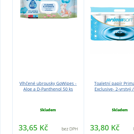
Vlhčené ubrousky GoWipes -
Toaletní papír Pri
Aloe a D-Panthenol 50 ks
Exclusive- 2-vrstvý /
Skladem
Skladem
33,65 Kč
33,80 Kč
bez DPH