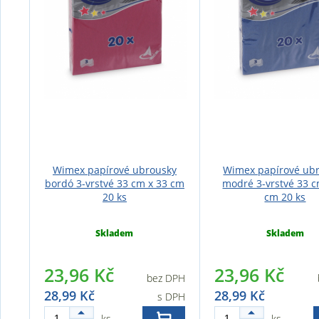
Wimex papírové ubrousky
Wimex papírové ub
bordó 3-vrstvé 33 cm x 33 cm
modré 3-vrstvé 33 c
20 ks
cm 20 ks
Skladem
Skladem
23,96 Kč
23,96 Kč
bez DPH
28,99 Kč
28,99 Kč
s DPH
ks
ks