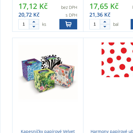
17,12 Kč
17,65 Kč
bez DPH
20,72 Kč
21,36 Kč
s DPH
ks
bal
Kapesníčky papírové Velvet
Harmony papírové u