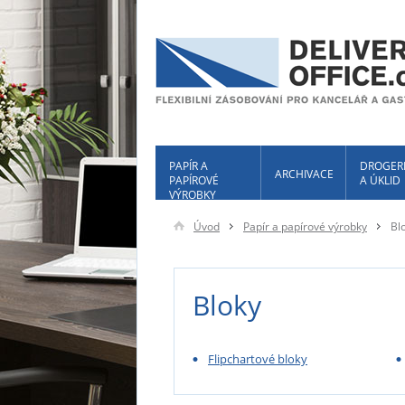
PAPÍR A
DROGER
ARCHIVACE
PAPÍROVÉ
A ÚKLID
VÝROBKY
Úvod
Papír a papírové výrobky
Bl
Bloky
Flipchartové bloky