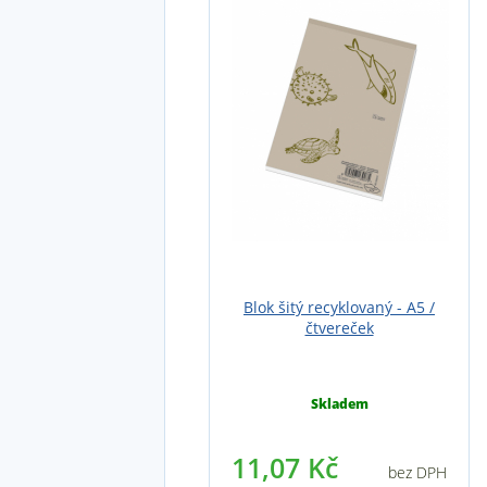
Blok šitý recyklovaný - A5 /
čtvereček
Skladem
11,07 Kč
bez DPH