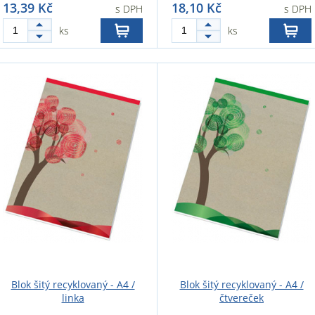
13,39 Kč
18,10 Kč
s DPH
s DPH
ks
ks
Blok šitý recyklovaný - A4 /
Blok šitý recyklovaný - A4 /
linka
čtvereček