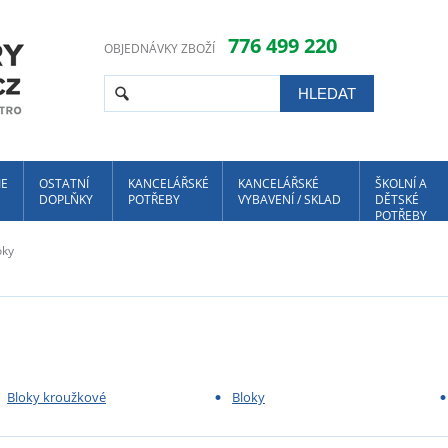
776 499 220
OBJEDNÁVKY ZBOŽÍ
IE
OSTATNÍ
KANCELÁŘSKÉ
KANCELÁŘSKÉ
ŠKOLNÍ A
DOPLŇKY
POTŘEBY
VYBAVENÍ / SKLAD
DĚTSKÉ
POTŘEBY
oky
Bloky kroužkové
Bloky