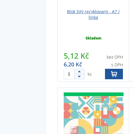
Blok šitý recyklovaný - A7 /
linka
Skladem
5,12 Kč
bez DPH
6,20 Kč
s DPH
ks