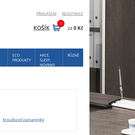
PŘIHLÁŠENÍ
REGISTRACE
0
KOŠÍK
za
0 Kč
ECO
AKCE,
RŮZNÉ
PRODUKTY
SLEVY,
NOVINKY
Kroužkové záznamníky