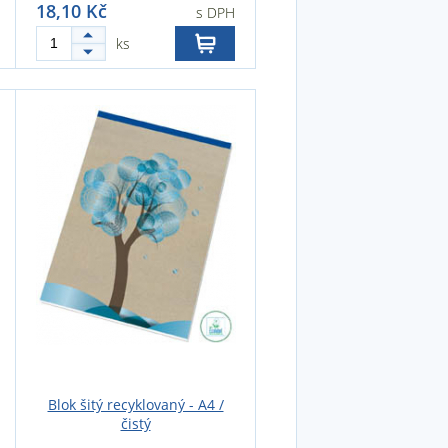
18,10 Kč
s DPH
ks
Blok šitý recyklovaný - A4 /
čistý