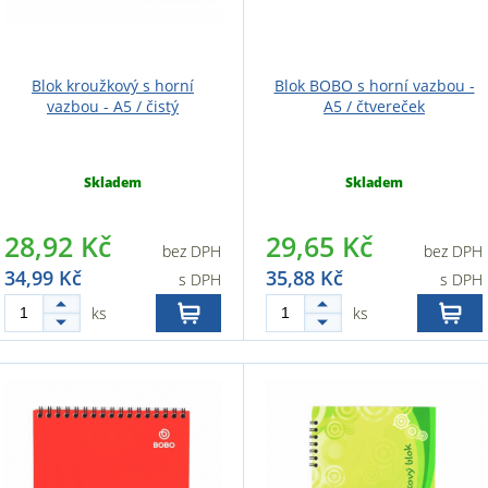
Blok kroužkový s horní
Blok BOBO s horní vazbou -
vazbou - A5 / čistý
A5 / čtvereček
Skladem
Skladem
28,92 Kč
29,65 Kč
bez DPH
bez DPH
34,99 Kč
35,88 Kč
s DPH
s DPH
ks
ks