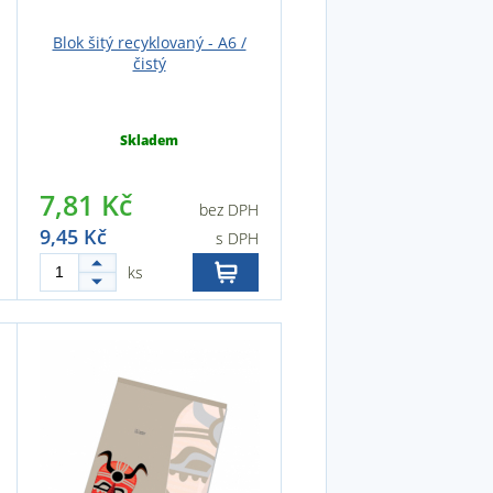
Blok šitý recyklovaný - A6 /
čistý
Skladem
7,81 Kč
bez DPH
9,45 Kč
s DPH
ks