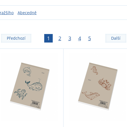
ražšího
Abecedně
1
2
3
4
5
Předchozí
Další