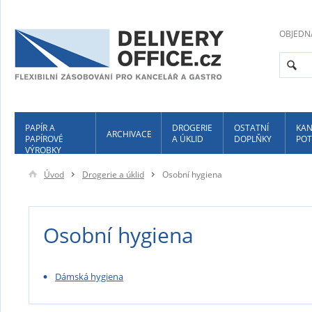
OBJEDN
PAPÍR A
DROGERIE
OSTATNÍ
KAN
ARCHIVACE
PAPÍROVÉ
A ÚKLID
DOPLŇKY
POT
VÝROBKY
Úvod
Drogerie a úklid
Osobní hygiena
Osobní hygiena
Dámská hygiena