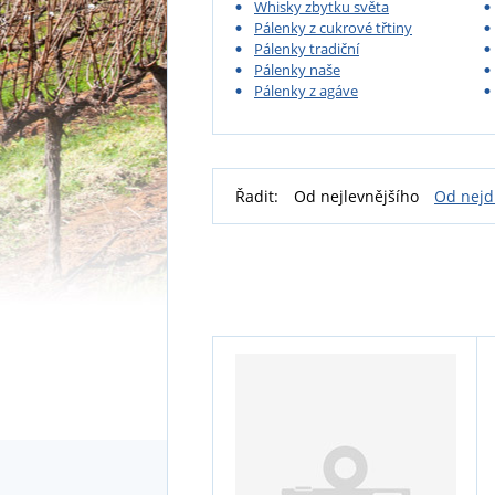
Whisky zbytku světa
Pálenky z cukrové třtiny
Pálenky tradiční
Pálenky naše
Pálenky z agáve
Řadit:
Od nejlevnějšího
Od nejd