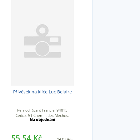
Přívěsek na klíče Luc Belaire
Pernod Ricard Francie, 94015
Cedex, 51 Chemin des Meches,
Na objednání
94000 Créteil, Francie
55,54 Kč
bez DPH