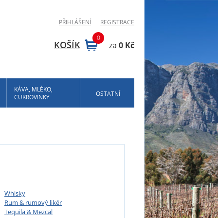
PŘIHLÁŠENÍ
REGISTRACE
0
KOŠÍK
za
0 Kč
KÁVA, MLÉKO,
OSTATNÍ
CUKROVINKY
Whisky
Rum & rumový likér
Tequila & Mezcal