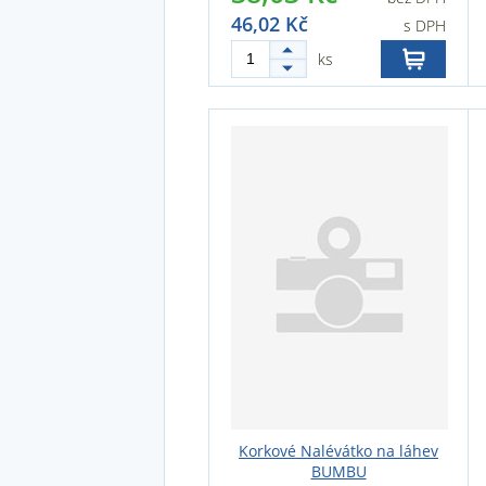
46,02 Kč
s DPH
ks
Korkové Nalévátko na láhev
BUMBU