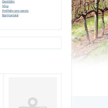
Destiláty
Vína
Potřeby pro servis
Barmanské