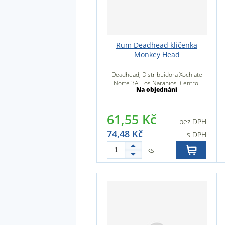
Rum Deadhead kličenka
Monkey Head
Deadhead, Distribuidora Xochiate
Norte 3A, Los Naranjos, Centro,
Na objednání
30700 Tapachula de Córdova y
Ordóne
61,55 Kč
bez DPH
74,48 Kč
s DPH
ks