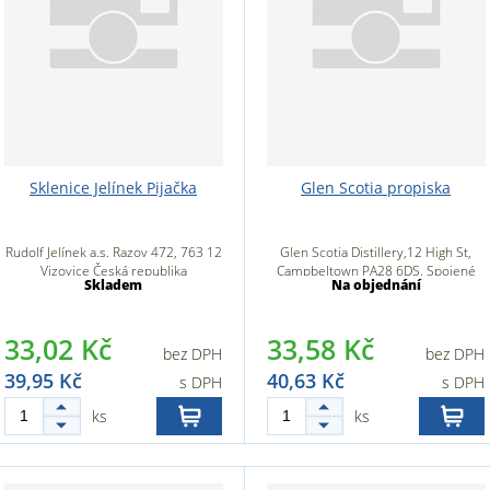
Sklenice Jelínek Pijačka
Glen Scotia propiska
Rudolf Jelínek a.s. Razov 472, 763 12
Glen Scotia Distillery,12 High St,
Vizovice Česká republika
Campbeltown PA28 6DS, Spojené
Skladem
Na objednání
království
33,02 Kč
33,58 Kč
bez DPH
bez DPH
39,95 Kč
40,63 Kč
s DPH
s DPH
ks
ks