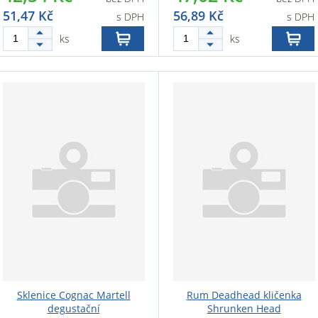
51,47 Kč
56,89 Kč
s DPH
s DPH
ks
ks
Sklenice Cognac Martell
Rum Deadhead kličenka
degustační
Shrunken Head