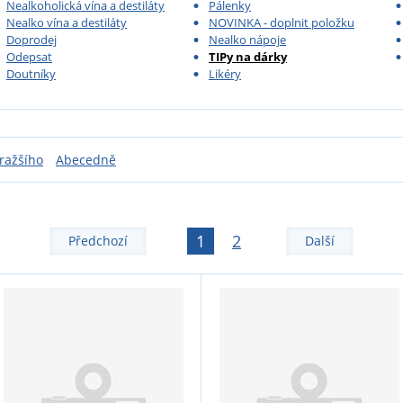
Nealkoholická vína a destiláty
Pálenky
Nealko vína a destiláty
NOVINKA - doplnit položku
Doprodej
Nealko nápoje
Odepsat
TIPy na dárky
Doutníky
Likéry
ražšího
Abecedně
1
2
Předchozí
Další