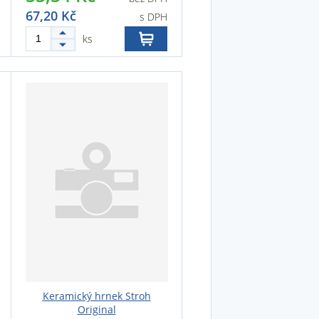
67,20 Kč
s DPH
ks
Keramický hrnek Stroh
Original