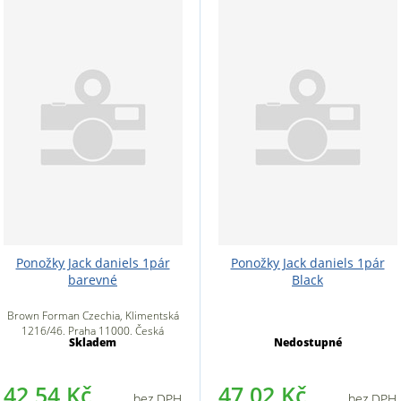
Ponožky Jack daniels 1pár
Ponožky Jack daniels 1pár
barevné
Black
Brown Forman Czechia, Klimentská
1216/46, Praha 11000, Česká
Skladem
Nedostupné
republika
42,54 Kč
47,02 Kč
bez DPH
bez DPH