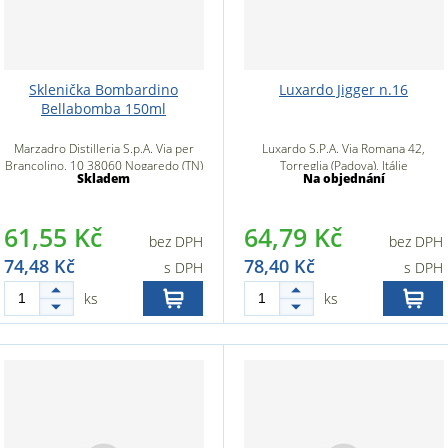
Sklenička Bombardino
Luxardo Jigger n.16
Bellabomba 150ml
Marzadro Distilleria S.p.A. Via per
Luxardo S.P.A. Via Romana 42,
Brancolino, 10 38060 Nogaredo (TN)
Torreglia (Padova), Itálie
Skladem
Na objednání
Itálie
61,55 Kč
64,79 Kč
bez DPH
bez DPH
74,48 Kč
78,40 Kč
s DPH
s DPH
ks
ks