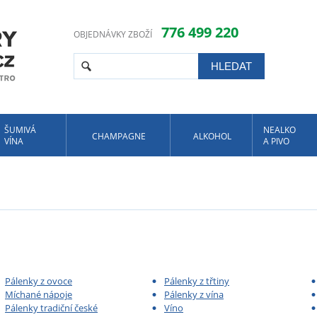
776 499 220
OBJEDNÁVKY ZBOŽÍ
ŠUMIVÁ
NEALKO
CHAMPAGNE
ALKOHOL
VÍNA
A PIVO
Pálenky z ovoce
Pálenky z třtiny
Míchané nápoje
Pálenky z vína
Pálenky tradiční české
Víno