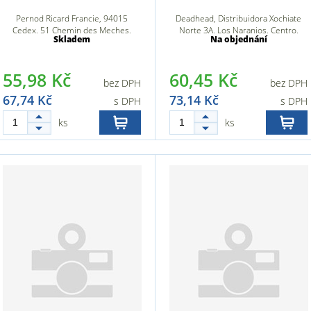
Pernod Ricard Francie, 94015
Deadhead, Distribuidora Xochiate
Cedex, 51 Chemin des Meches,
Norte 3A, Los Naranjos, Centro,
Skladem
Na objednání
94000 Créteil, Francie
30700 Tapachula de Córdova y
Ordóne
55,98 Kč
60,45 Kč
bez DPH
bez DPH
67,74 Kč
73,14 Kč
s DPH
s DPH
ks
ks