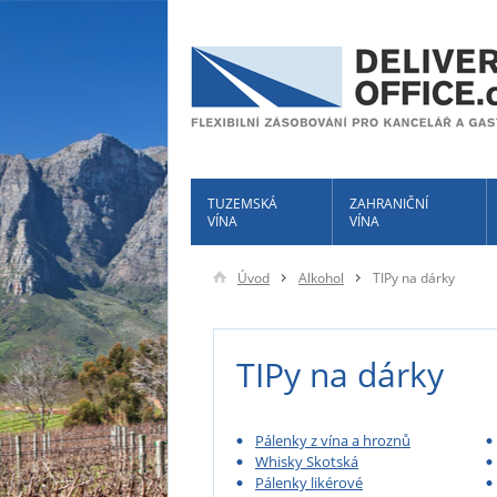
TUZEMSKÁ
ZAHRANIČNÍ
VÍNA
VÍNA
Úvod
Alkohol
TIPy na dárky
TIPy na dárky
Pálenky z vína a hroznů
Whisky Skotská
Pálenky likérové