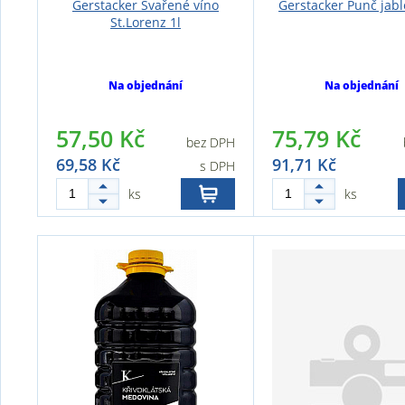
Gerstacker Svařené víno
Gerstacker Punč jabl
St.Lorenz 1l
Na objednání
Na objednání
57,50 Kč
75,79 Kč
bez DPH
69,58 Kč
91,71 Kč
s DPH
ks
ks