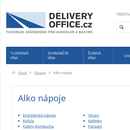
OBJEDN
TUZEMSKÁ
ZAHRANIČNÍ
ŠUMIVÁ
CH
VÍNA
VÍNA
VÍNA
Úvod
Ostatní
Alko nápoje
Alko nápoje
Energetické nápoje
Sirupy
Kofola
Kelímky
Cidery,Kombucha
Panzani