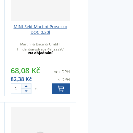
MINI Sekt Martini Prosecco
DOC 0.20l
Martini & Bacardi GmbH,
Hindenburgstraße 49, 22297
Na objednání
Hamburg, Německo
68,08 Kč
bez DPH
82,38 Kč
s DPH
ks