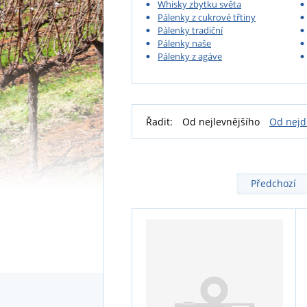
Whisky zbytku světa
Pálenky z cukrové třtiny
Pálenky tradiční
Pálenky naše
Pálenky z agáve
Řadit:
Od nejlevnějšího
Od nejd
Předchozí