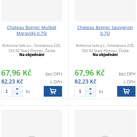
Chateau Bzenec Muškát
Chateau Bzenec Sauvignon
Moravský 0.75l
0.75l
Bohemia Sekt a.s., Smetanova 220,
Bohemia Sekt a.s., Smetanova 220,
332 02 Starý Plzenec, Česká
332 02 Starý Plzenec, Česká
Na objednání
Na objednání
republika
republika
67,96 Kč
67,96 Kč
bez DPH
bez DPH
82,23 Kč
82,23 Kč
s DPH
s DPH
ks
ks