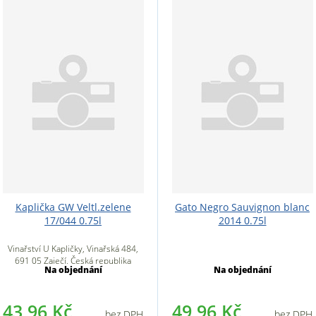
Kaplička GW Veltl.zelene
Gato Negro Sauvignon blanc
17/044 0.75l
2014 0.75l
Vinařství U Kapličky, Vinařská 484,
691 05 Zaječí, Česká republika
Na objednání
Na objednání
43,96 Kč
49,96 Kč
bez DPH
bez DPH