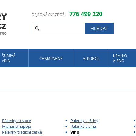
776 499 220
OBJEDNÁVKY ZBOŽÍ
ŠUMIVÁ
NEALKO
CHAMPAGNE
ALKOHOL
VÍNA
A PIVO
Pálenky z ovoce
Pálenky z třtiny
Míchané nápoje
Pálenky z vína
Pálenky tradiční české
Víno