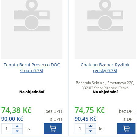
Tenuta Berni Prosecco DOC
Chateau Bzenec Ryzlink
šroub 0.75l
rýnský 0.75l
Bohemia Sekt a.s., Smetanova 220,
332 02 Starý Plzenec, Česká
Na objednání
Na objednání
republika
74,38 Kč
74,75 Kč
bez DPH
bez DPH
90,00 Kč
90,45 Kč
s DPH
s DPH
ks
ks