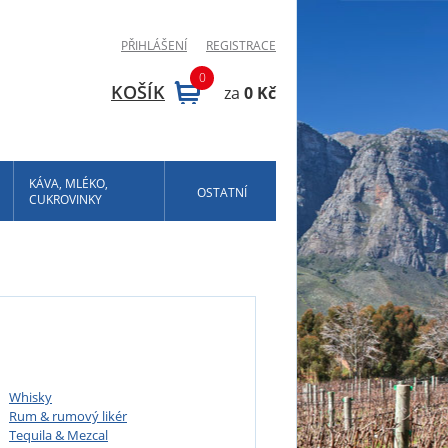
PŘIHLÁŠENÍ
REGISTRACE
0
KOŠÍK
za
0 Kč
KÁVA, MLÉKO,
OSTATNÍ
CUKROVINKY
Whisky
Rum & rumový likér
Tequila & Mezcal