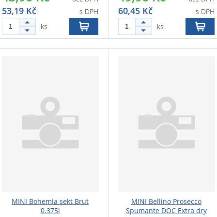
53,19 Kč
60,45 Kč
s DPH
s DPH
ks
ks
MINI Bohemia sekt Brut
MINI Bellino Prosecco
0.375l
Spumante DOC Extra dry