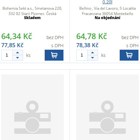
0.20l
Bohemia Sekt a.s., Smetanova 220,
Bellino , Via del Lavoro, 5 Localita
332 02 Starý Plzenec, Česká
Fracanzana 36054 Montebello
Skladem
Na objednání
republika
Vicentino, Itálie
64,34 Kč
64,78 Kč
bez DPH
bez DPH
77,85 Kč
78,38 Kč
s DPH
s DPH
ks
ks