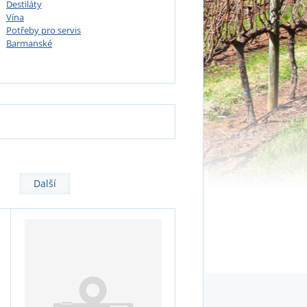
Destiláty
Vína
Potřeby pro servis
Barmanské
Další