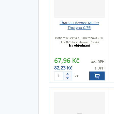
Chateau Bzenec Muller
Thurgau 0.75l
Bohemia Sekt a.s., Smetanova 220,
332 02 Starý Plzenec, Česká
Na objednání
republika
67,96 Kč
bez DPH
82,23 Kč
s DPH
ks