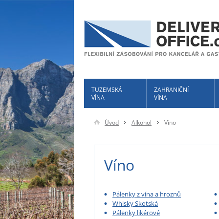
TUZEMSKÁ
ZAHRANIČNÍ
VÍNA
VÍNA
Úvod
Alkohol
Víno
Víno
Pálenky z vína a hroznů
Whisky Skotská
Pálenky likérové