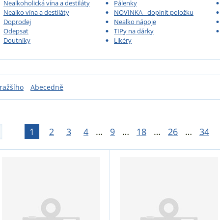
Nealkoholická vína a destiláty
Pálenky
Nealko vína a destiláty
NOVINKA - doplnit položku
Doprodej
Nealko nápoje
Odepsat
TIPy na dárky
Doutníky
Likéry
ražšího
Abecedně
1
2
3
4
…
9
…
18
…
26
…
34