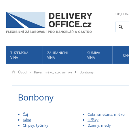
OBJEDN
TUZEMSKÁ
ZAHRANIČNÍ
ŠUMIVÁ
CH
VÍNA
VÍNA
VÍNA
Úvod
Káva, mléko, cukrovinky
Bonbony
Bonbony
Čaj
Cukr, smetana, mléko
Káva
Oříšky
Chipsy, tyčinky
Džemy, medy