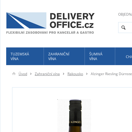
OBJEDN
TUZEMSKÁ
ZAHRANIČNÍ
ŠUMIVÁ
CH
VÍNA
VÍNA
VÍNA
Úvod
Zahraniční vína
Rakousko
Alzinger Riesling Dürnste