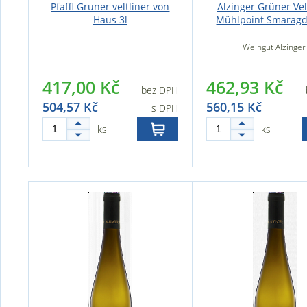
Pfaffl Gruner veltliner von
Alzinger Grüner Vel
Haus 3l
Mühlpoint Smaragd
Weingut Alzinger
417,00 Kč
462,93 Kč
bez DPH
504,57 Kč
560,15 Kč
s DPH
ks
ks